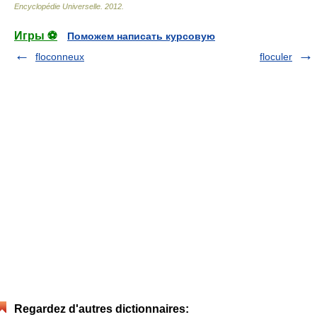
Encyclopédie Universelle
.
2012
.
Игры ⚽
Поможем написать курсовую
floconneux
floculer
Regardez d'autres dictionnaires: