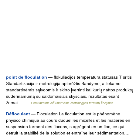
point de floculation
— flokuliacijos temperatūra statusas T sritis
Standartizacija ir metrologija apibrėžtis Bandymo, atliekamo
standartinėmis sąlygomis ir skirto įvertinti kai kurių naftos produktų
suderinamumą su šaldomaisiais skysčiais, rezultatas esant
žemai… …
Penkiakalbis aiškinamasis metrologijos terminų žodynas
Défloculant
— Floculation La floculation est le phénomène
physico chimique au cours duquel les micelles et les matières en
suspension forment des flocons, s agrègent en un floc, ce qui
détruit la stabilité de la solution et entraîne leur sédimentation.…