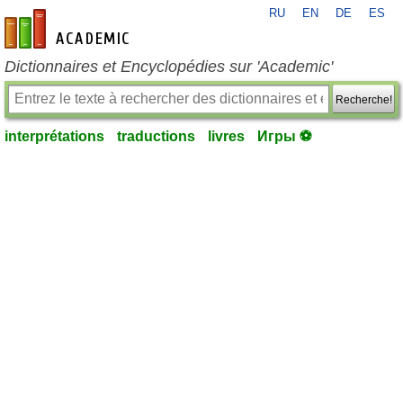
RU
EN
DE
ES
fr-academic.com
Dictionnaires et Encyclopédies sur 'Academic'
Recherche!
interprétations
traductions
livres
Игры ⚽