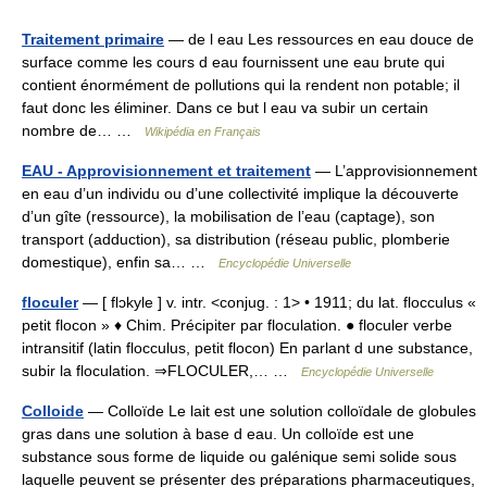
Traitement primaire
— de l eau Les ressources en eau douce de
surface comme les cours d eau fournissent une eau brute qui
contient énormément de pollutions qui la rendent non potable; il
faut donc les éliminer. Dans ce but l eau va subir un certain
nombre de… …
Wikipédia en Français
EAU - Approvisionnement et traitement
— L’approvisionnement
en eau d’un individu ou d’une collectivité implique la découverte
d’un gîte (ressource), la mobilisation de l’eau (captage), son
transport (adduction), sa distribution (réseau public, plomberie
domestique), enfin sa… …
Encyclopédie Universelle
floculer
— [ flɔkyle ] v. intr. <conjug. : 1> • 1911; du lat. flocculus «
petit flocon » ♦ Chim. Précipiter par floculation. ● floculer verbe
intransitif (latin flocculus, petit flocon) En parlant d une substance,
subir la floculation. ⇒FLOCULER,… …
Encyclopédie Universelle
Colloide
— Colloïde Le lait est une solution colloïdale de globules
gras dans une solution à base d eau. Un colloïde est une
substance sous forme de liquide ou galénique semi solide sous
laquelle peuvent se présenter des préparations pharmaceutiques,