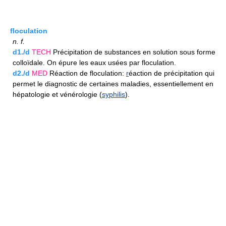
floculation
n.
f.
d1./d
TECH
Précipitation de substances en solution sous forme
colloïdale. On épure les eaux usées par floculation.
d2./d
MED
Réaction de floculation:
r
éaction de précipitation qui
permet le diagnostic de certaines maladies, essentiellement en
hépatologie et vénérologie (
syphilis
).