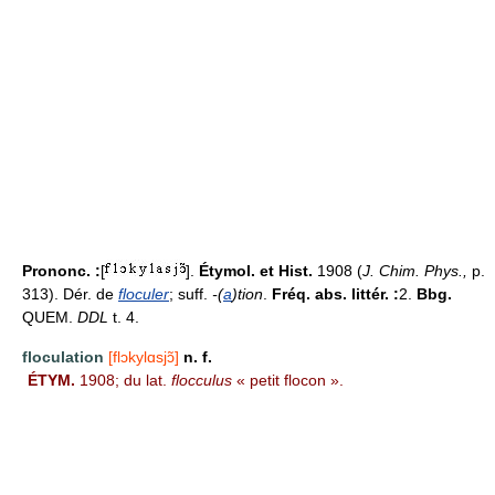
Prononc. :
[
].
Étymol. et Hist.
1908 (
J. Chim. Phys.,
p.
313). Dér. de
floculer
; suff.
-(
a
)tion
.
Fréq. abs. littér. :
2.
Bbg.
QUEM.
DDL
t. 4.
floculation
[flɔkylɑsjɔ̃]
n. f.
ÉTYM.
1908; du lat.
flocculus
« petit flocon ».